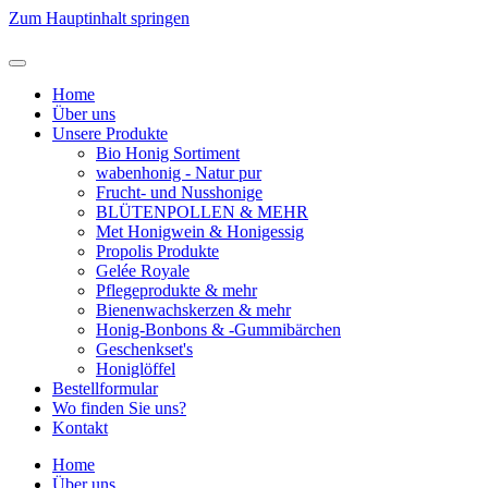
Zum Hauptinhalt springen
Home
Über uns
Unsere Produkte
Bio Honig Sortiment
wabenhonig - Natur pur
Frucht- und Nusshonige
BLÜTENPOLLEN & MEHR
Met Honigwein & Honigessig
Propolis Produkte
Gelée Royale
Pflegeprodukte & mehr
Bienenwachskerzen & mehr
Honig-Bonbons & -Gummibärchen
Geschenkset's
Honiglöffel
Bestellformular
Wo finden Sie uns?
Kontakt
Home
Über uns