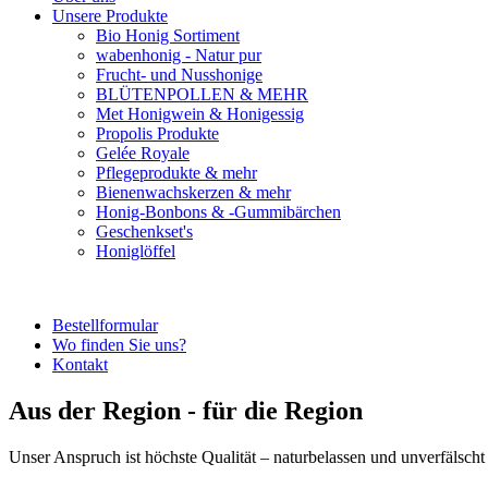
Unsere Produkte
Bio Honig Sortiment
wabenhonig - Natur pur
Frucht- und Nusshonige
BLÜTENPOLLEN & MEHR
Met Honigwein & Honigessig
Propolis Produkte
Gelée Royale
Pflegeprodukte & mehr
Bienenwachskerzen & mehr
Honig-Bonbons & -Gummibärchen
Geschenkset's
Honiglöffel
Bestellformular
Wo finden Sie uns?
Kontakt
Aus der Region - für die Region
Unser Anspruch ist höchste Qualität – naturbelassen und unverfälscht 