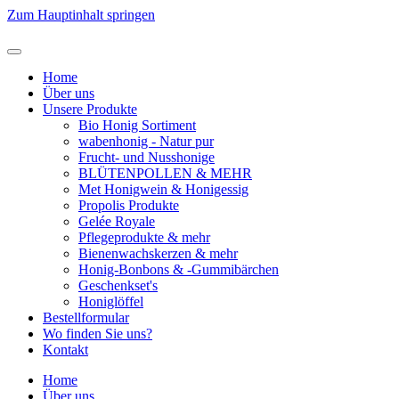
Zum Hauptinhalt springen
Home
Über uns
Unsere Produkte
Bio Honig Sortiment
wabenhonig - Natur pur
Frucht- und Nusshonige
BLÜTENPOLLEN & MEHR
Met Honigwein & Honigessig
Propolis Produkte
Gelée Royale
Pflegeprodukte & mehr
Bienenwachskerzen & mehr
Honig-Bonbons & -Gummibärchen
Geschenkset's
Honiglöffel
Bestellformular
Wo finden Sie uns?
Kontakt
Home
Über uns