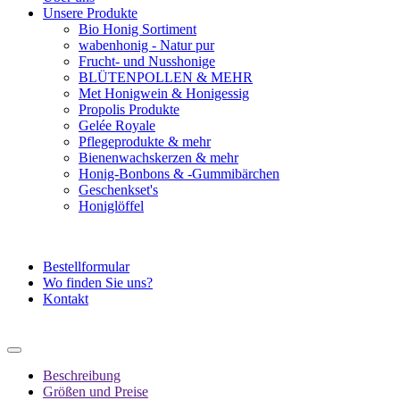
Unsere Produkte
Bio Honig Sortiment
wabenhonig - Natur pur
Frucht- und Nusshonige
BLÜTENPOLLEN & MEHR
Met Honigwein & Honigessig
Propolis Produkte
Gelée Royale
Pflegeprodukte & mehr
Bienenwachskerzen & mehr
Honig-Bonbons & -Gummibärchen
Geschenkset's
Honiglöffel
Bestellformular
Wo finden Sie uns?
Kontakt
Beschreibung
Größen und Preise