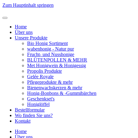
Zum Hauptinhalt springen
Home
Über uns
Unsere Produkte
Bio Honig Sortiment
wabenhonig - Natur pur
Frucht- und Nusshonige
BLÜTENPOLLEN & MEHR
Met Honigwein & Honigessig
Propolis Produkte
Gelée Royale
Pflegeprodukte & mehr
Bienenwachskerzen & mehr
Honig-Bonbons & -Gummibärchen
Geschenkset's
Honiglöffel
Bestellformular
Wo finden Sie uns?
Kontakt
Home
Über uns