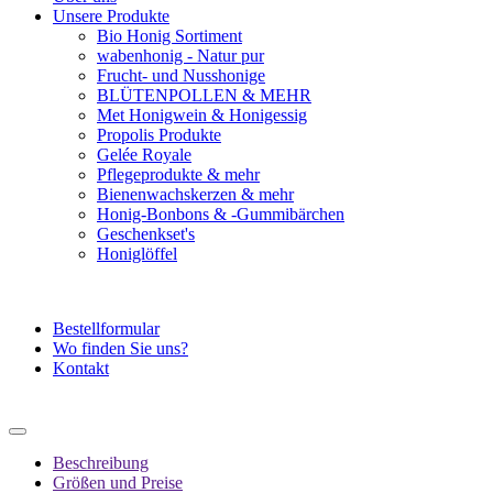
Unsere Produkte
Bio Honig Sortiment
wabenhonig - Natur pur
Frucht- und Nusshonige
BLÜTENPOLLEN & MEHR
Met Honigwein & Honigessig
Propolis Produkte
Gelée Royale
Pflegeprodukte & mehr
Bienenwachskerzen & mehr
Honig-Bonbons & -Gummibärchen
Geschenkset's
Honiglöffel
Bestellformular
Wo finden Sie uns?
Kontakt
Beschreibung
Größen und Preise