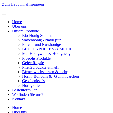
Zum Hauptinhalt springen
Home
Über uns
Unsere Produkte
Bio Honig Sortiment
wabenhonig - Natur pur
Frucht- und Nusshonige
BLÜTENPOLLEN & MEHR
Met Honigwein & Honigessig
Propolis Produkte
Gelée Royale
Pflegeprodukte & mehr
Bienenwachskerzen & mehr
Honig-Bonbons & -Gummibärchen
Geschenkset's
Honiglöffel
Bestellformular
Wo finden Sie uns?
Kontakt
Home
Über uns