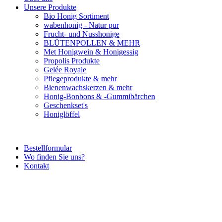
Unsere Produkte
Bio Honig Sortiment
wabenhonig - Natur pur
Frucht- und Nusshonige
BLÜTENPOLLEN & MEHR
Met Honigwein & Honigessig
Propolis Produkte
Gelée Royale
Pflegeprodukte & mehr
Bienenwachskerzen & mehr
Honig-Bonbons & -Gummibärchen
Geschenkset's
Honiglöffel
Bestellformular
Wo finden Sie uns?
Kontakt
g