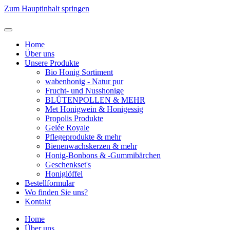
Zum Hauptinhalt springen
Home
Über uns
Unsere Produkte
Bio Honig Sortiment
wabenhonig - Natur pur
Frucht- und Nusshonige
BLÜTENPOLLEN & MEHR
Met Honigwein & Honigessig
Propolis Produkte
Gelée Royale
Pflegeprodukte & mehr
Bienenwachskerzen & mehr
Honig-Bonbons & -Gummibärchen
Geschenkset's
Honiglöffel
Bestellformular
Wo finden Sie uns?
Kontakt
Home
Über uns