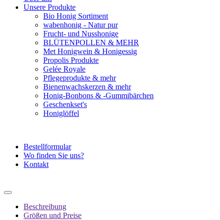
Unsere Produkte
Bio Honig Sortiment
wabenhonig - Natur pur
Frucht- und Nusshonige
BLÜTENPOLLEN & MEHR
Met Honigwein & Honigessig
Propolis Produkte
Gelée Royale
Pflegeprodukte & mehr
Bienenwachskerzen & mehr
Honig-Bonbons & -Gummibärchen
Geschenkset's
Honiglöffel
Bestellformular
Wo finden Sie uns?
Kontakt
Beschreibung
Größen und Preise