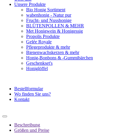
Unsere Produkte
Bio Honig Sortiment
wabenhonig - Natur pur
Frucht- und Nusshonige
BLÜTENPOLLEN & MEHR
Met Honigwein & Honigessig
Propolis Produkte
Gelée Royale
Pflegeprodukte & mehr
Bienenwachskerzen & mehr
Honig-Bonbons & -Gummibärchen
Geschenkset's
Honiglöffel
Bestellformular
Wo finden Sie uns?
Kontakt
Beschreibung
Größen und Preise