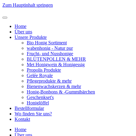
Zum Hauptinhalt springen
Home
Über uns
Unsere Produkte
Bio Honig Sortiment
wabenhonig - Natur pur
Frucht- und Nusshonige
BLÜTENPOLLEN & MEHR
Met Honigwein & Honigessig
Propolis Produkte
Gelée Royale
Pflegeprodukte & mehr
Bienenwachskerzen & mehr
Honig-Bonbons & -Gummibärchen
Geschenkset's
Honiglöffel
Bestellformular
Wo finden Sie uns?
Kontakt
Home
Über uns